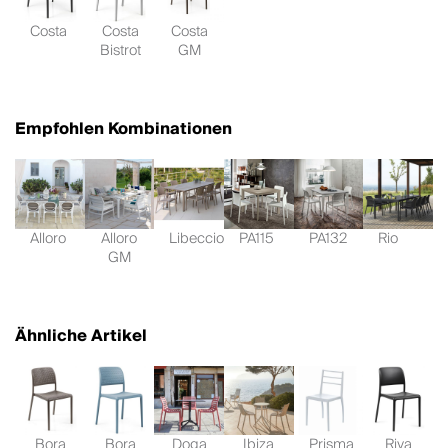
Costa
Costa
Costa
Bistrot
GM
Empfohlen Kombinationen
Alloro
Alloro
Libeccio
PA115
PA132
Rio
GM
Ähnliche Artikel
Bora
Bora
Doga
Ibiza
Prisma
Riva