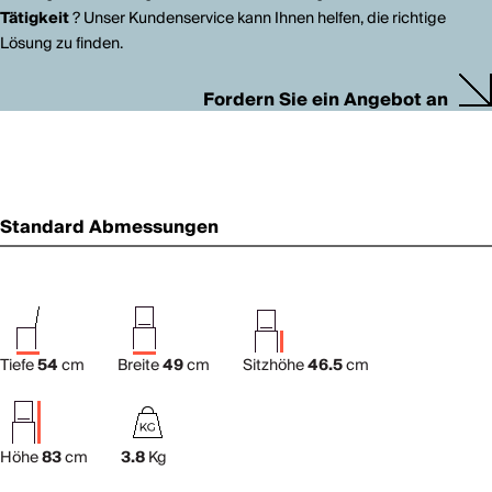
Tätigkeit
? Unser Kundenservice kann Ihnen helfen, die richtige
Lösung zu finden.
Fordern Sie ein Angebot an
Standard Abmessungen
Tiefe
54
cm
Breite
49
cm
Sitzhöhe
46.5
cm
Höhe
83
cm
3.8
Kg