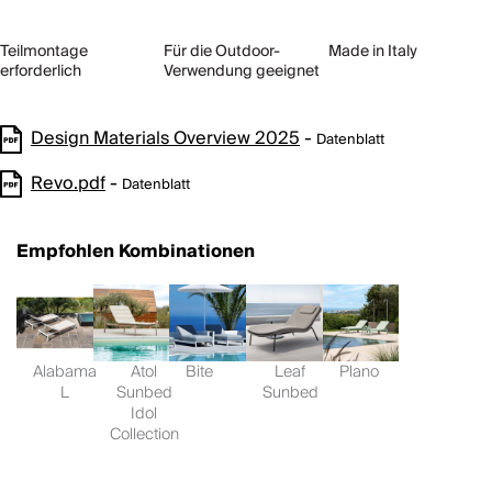
Teilmontage
Für die Outdoor-
Made in Italy
erforderlich
Verwendung geeignet
Design Materials Overview 2025
-
Datenblatt
Revo.pdf
-
Datenblatt
Empfohlen Kombinationen
Alabama
Atol
Bite
Leaf
Plano
L
Sunbed
Sunbed
Idol
Collection