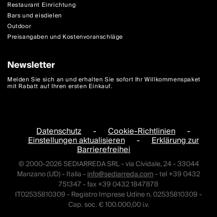
Restaurant Einrichtung
Bars und eisdielen
Outdoor
Preisangaben und Kostenvoranschläge
Newsletter
Melden Sie sich an und erhalten Sie sofort Ihr Willkommenspaket
mit Rabatt auf Ihren ersten Einkauf.
Datenschutz
-
Cookie-Richtlinien
-
Einstellungen aktualisieren
-
Erklärung zur
Barrierefreihei
© 2000-2026 SEDIARREDA SRL - via Cividale, 24 - 33044
Manzano (UD) - Italia -
info@sediarreda.com
- tel +39 0432
751347 - fax +39 0432 1847878
IT02535810309 - Registro Imprese Udine n. 02535810309 -
Cap. soc. € 100.000,00 i.v.