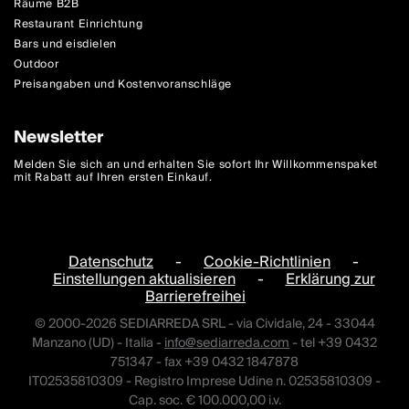
Räume B2B
Restaurant Einrichtung
Bars und eisdielen
Outdoor
Preisangaben und Kostenvoranschläge
Newsletter
Melden Sie sich an und erhalten Sie sofort Ihr Willkommenspaket
mit Rabatt auf Ihren ersten Einkauf.
Datenschutz
-
Cookie-Richtlinien
-
Einstellungen aktualisieren
-
Erklärung zur
Barrierefreihei
© 2000-2026 SEDIARREDA SRL - via Cividale, 24 - 33044
Manzano (UD) - Italia -
info@sediarreda.com
- tel +39 0432
751347 - fax +39 0432 1847878
IT02535810309 - Registro Imprese Udine n. 02535810309 -
Cap. soc. € 100.000,00 i.v.