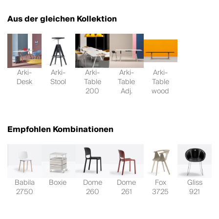
Aus der gleichen Kollektion
Arki-
Arki-
Arki-
Arki-
Arki-
Desk
Stool
Table
Table
Table
200
Adj.
wood
Empfohlen Kombinationen
Babila
Boxie
Dome
Dome
Fox
Gliss
2750
260
261
3725
921