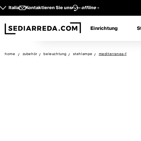
Italia
Kontaktieren Sie uns
- offline -
Einrichtung
S
home
zubehör
beleuchtung
stehlampe
mediterranea-f