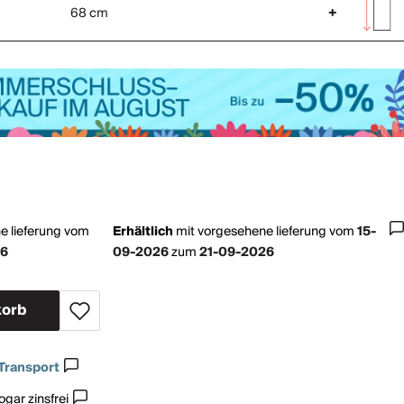
68 cm
+
e lieferung vom
Erhältlich
mit
vorgesehene lieferung vom
15-
26
09-2026
zum
21-09-2026
korb
Transport
gar zinsfrei