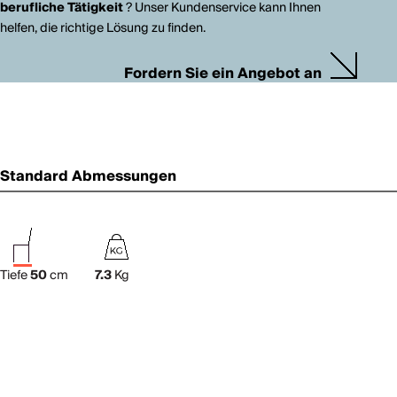
berufliche Tätigkeit
? Unser Kundenservice kann Ihnen
helfen, die richtige Lösung zu finden.
Fordern Sie ein Angebot an
Standard Abmessungen
Tiefe
50
cm
7.3
Kg