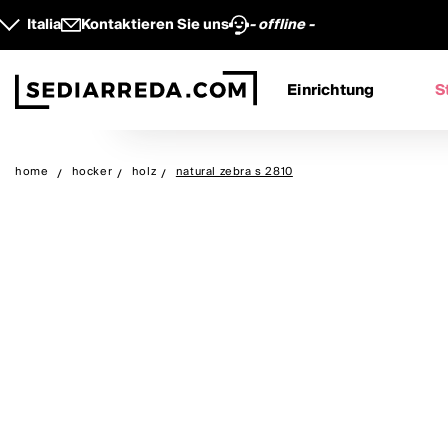
Italia
Kontaktieren Sie uns
- offline -
Einrichtung
S
home
hocker
holz
natural zebra s 2810