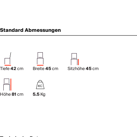
Standard Abmessungen
Tiefe
42
cm
Breite
45
cm
Sitzhöhe
45
cm
Höhe
81
cm
5.5
Kg