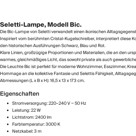
Seletti-Lampe, Modell Bic.
Die Bic-Lampe von Seletti verwandelt einen ikonischen Alltagsgegensta
Inspiriert vom berühmten Cristal-Kugelschreiber, interpretiert diese K
den historischen Ausführungen Schwarz, Blau und Rot.
Klare Linien, großzügige Proportionen und Materialien, die an den ursp
warmes, gleichmäßiges Licht, das sowohl private als auch gewerbliche
Die Leuchte Bic ist perfekt für moderne Wohnzimmer, Esszimmer, Kreat
Hommage an die kollektive Fantasie und Selettis Fähigkeit, Alltagsgeg
Abmessungen (L x B x H): 16,5 x 13 x 173 cm.
Eigenschaften
Stromversorgung: 220–240 V ~ 50 Hz
Leistung: 22 W
Lichtstrom: 2400 lm
Farbtemperatur: 3000 K
Netzkabel: 3 m