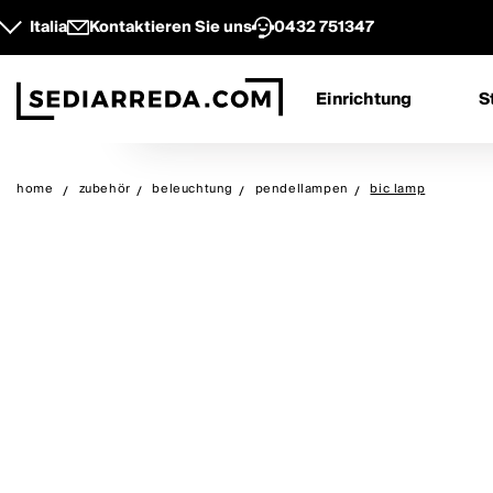
Italia
Kontaktieren Sie uns
0432 751347
Einrichtung
S
home
zubehör
beleuchtung
pendellampen
bic lamp