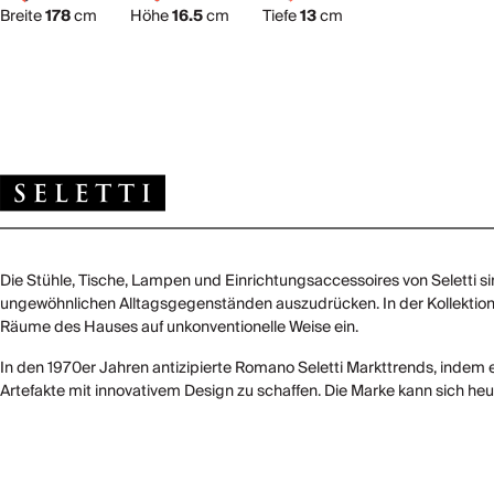
Breite
178
cm
Höhe
16.5
cm
Tiefe
13
cm
Die Stühle, Tische, Lampen und Einrichtungsaccessoires von Seletti si
ungewöhnlichen Alltagsgegenständen auszudrücken. In der Kollektion S
Räume des Hauses auf unkonventionelle Weise ein.
In den 1970er Jahren antizipierte Romano Seletti Markttrends, indem e
Artefakte mit innovativem Design zu schaffen. Die Marke kann sich he