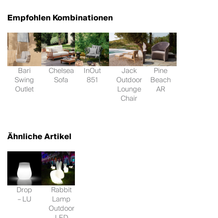
Empfohlen Kombinationen
Bari
Chelsea
InOut
Jack
Pine
Swing
Sofa
851
Outdoor
Beach
Outlet
Lounge
AR
Chair
Ähnliche Artikel
Drop
Rabbit
– LU
Lamp
Outdoor
LED