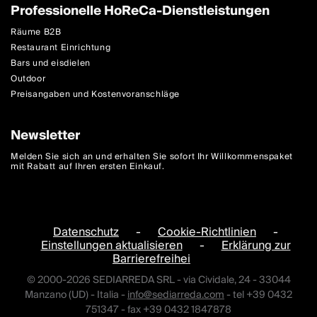
Professionelle HoReCa-Dienstleistungen
Räume B2B
Restaurant Einrichtung
Bars und eisdielen
Outdoor
Preisangaben und Kostenvoranschläge
Newsletter
Melden Sie sich an und erhalten Sie sofort Ihr Willkommenspaket
mit Rabatt auf Ihren ersten Einkauf.
Datenschutz
-
Cookie-Richtlinien
-
Einstellungen aktualisieren
-
Erklärung zur
Barrierefreihei
© 2000-2026 SEDIARREDA SRL - via Cividale, 24 - 33044
Manzano (UD) - Italia -
info@sediarreda.com
- tel +39 0432
751347 - fax +39 0432 1847878