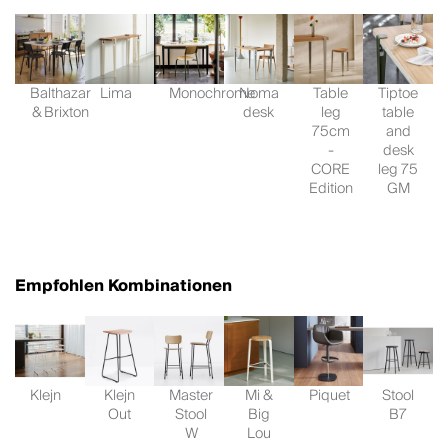
Balthazar
Lima
Monochrome
Noma
Table
Tiptoe
& Brixton
desk
leg
table
75cm
and
-
desk
CORE
leg 75
Edition
GM
Empfohlen Kombinationen
Klejn
Klejn
Master
Mi &
Piquet
Stool
Out
Stool
Big
B7
W
Lou