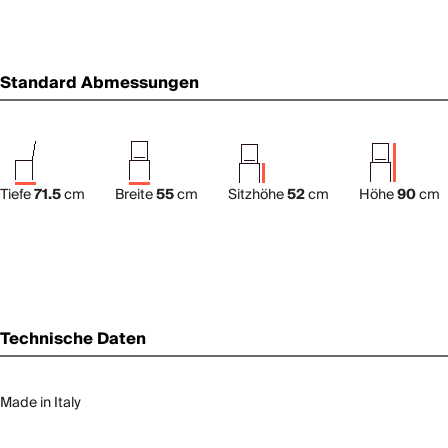
Standard Abmessungen
Tiefe
71.5
cm
Breite
55
cm
Sitzhöhe
52
cm
Höhe
90
cm
Technische Daten
Made in Italy