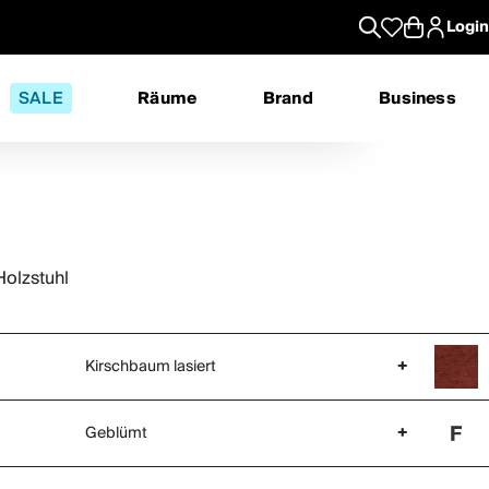
Login
SALE
Räume
Brand
Business
Holzstuhl
Kirschbaum lasiert
+
Geblümt
+