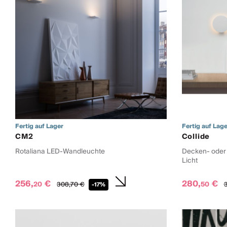
Fertig auf Lager
Fertig auf Lage
CM2
Collide
Rotaliana LED-Wandleuchte
Decken- oder 
Licht
256,
€
280,
€
20
50
308,
70
€
3
-17%