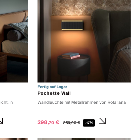
Fertig auf Lager
Pochette Wall
cht, in
Wandleuchte mit Metallrahmen von Rotaliana
298,
€
70
359,
90
€
-17%