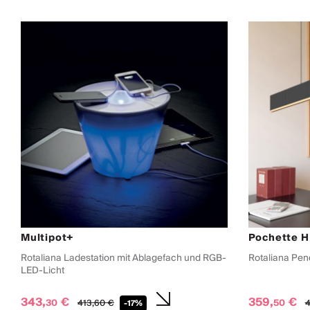
Multipot+
Pochette H
Rotaliana Ladestation mit Ablagefach und RGB-
Rotaliana Pen
LED-Licht
343,
€
359,
€
30
50
413,
60
€
4
-17%