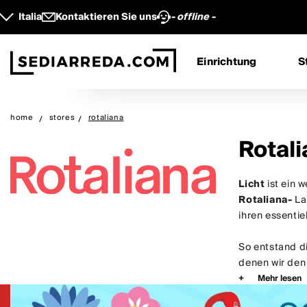
Italia
Kontaktieren Sie uns
- offline -
Einrichtung
S
home
stores
rotaliana
Rotali
Licht
ist ein 
Rotaliana-
La
ihren essentie
So entstand d
denen wir den 
Mehr lesen