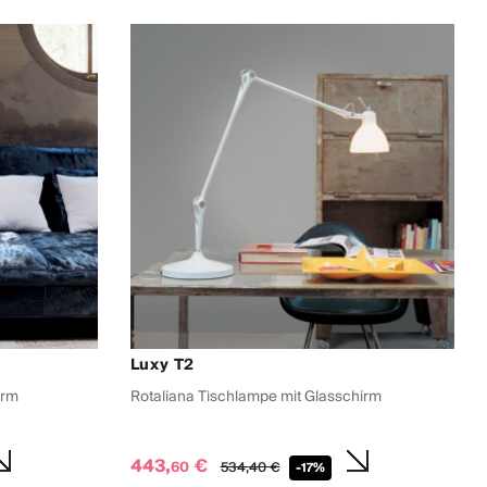
Luxy T2
irm
Rotaliana Tischlampe mit Glasschirm
443,
€
60
534,
40
€
-17%