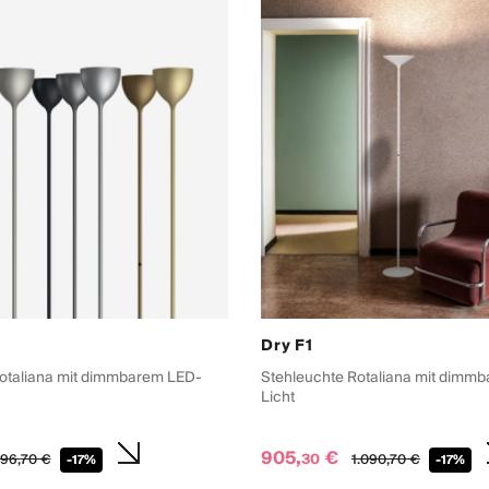
Dry F1
otaliana mit dimmbarem LED-
Stehleuchte Rotaliana mit dimm
Licht
905,
€
30
96,
70
€
1.090,
70
€
-17%
-17%