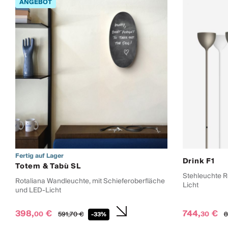
Fertig auf Lager
Drink F1
Totem & Tabù SL
Stehleuchte R
Rotaliana Wandleuchte, mit Schieferoberfläche
Licht
und LED-Licht
398,
€
744,
€
00
30
591,
70
€
8
-33%