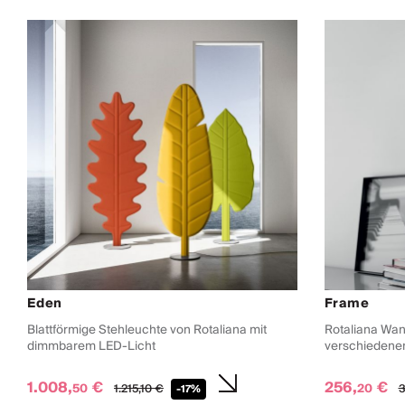
Eden
Frame
Blattförmige Stehleuchte von Rotaliana mit
Rotaliana Wan
dimmbarem LED-Licht
verschiedene
1.008,
€
256,
€
50
20
1.215,
10
€
3
-17%