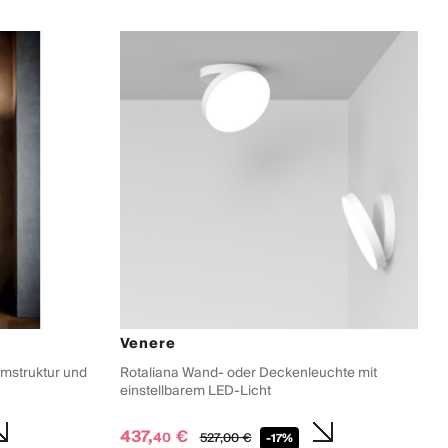
Venere
umstruktur und
Rotaliana Wand- oder Deckenleuchte mit
einstellbarem LED-Licht
437,
€
40
527,
00
€
-17%