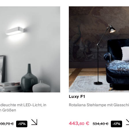
Luxy F1
dleuchte mit LED-Licht, in
Rotaliana Stehlampe mit Glassch
n Größen
443,
€
60
08,
70
€
534,
40
€
-17%
-17%