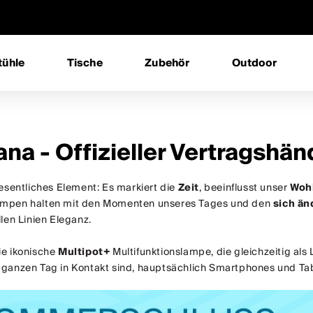
tühle
Tische
Zubehör
Outdoor
ana - Offizieller Vertragshän
wesentliches Element: Es markiert die
Zeit
, beeinflusst unser
Woh
mpen halten mit den Momenten unseres Tages und den
sich än
llen Linien Eleganz.
ie ikonische
Multipot+
Multifunktionslampe, die gleichzeitig als 
ganzen Tag in Kontakt sind, hauptsächlich Smartphones und Table