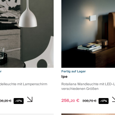
r
Fertig auf Lager
Ipe
delleuchte mit Lampenschirm
Rotaliana Wandleuchte mit LED-Li
verschiedenen Größen
256,
€
20
06,
20
€
308,
70
€
-17%
-17%