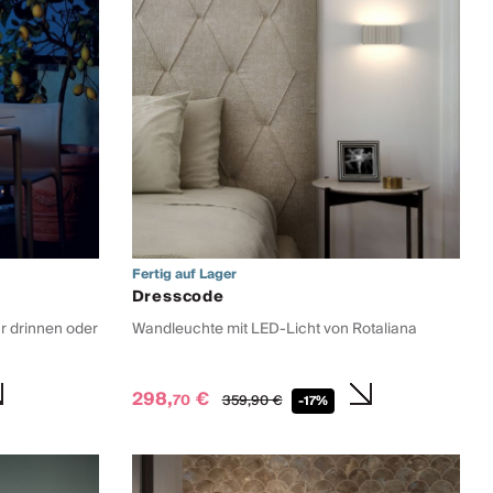
Fertig auf Lager
Dresscode
ür drinnen oder
Wandleuchte mit LED-Licht von Rotaliana
298,
€
70
359,
90
€
-17%