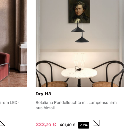
Dry H3
barem LED-
Rotaliana Pendelleuchte mit Lampenschirm
aus Metall
333,
€
20
401,
40
€
-17%