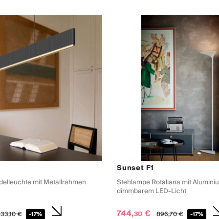
Sunset F1
delleuchte mit Metallrahmen
Stehlampe Rotaliana mit Alumini
dimmbarem LED-Licht
744,
€
30
33,
10
€
896,
70
€
-17%
-17%