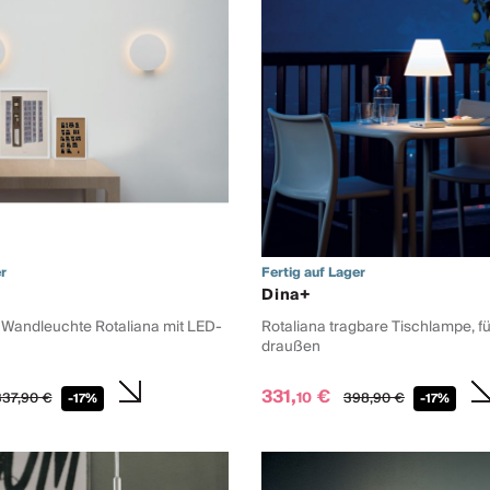
r
Fertig auf Lager
Dina+
Wandleuchte Rotaliana mit LED-
Rotaliana tragbare Tischlampe, f
draußen
331,
€
10
37,
90
€
398,
90
€
-17%
-17%