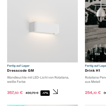
Fertig auf Lager
Fertig auf Lage
Dresscode GM
Drink H1
Wandleuchte mit LED-Licht von Rotaliana,
Rotaliana Pen
weiße Farbe
aus Metall
357,
€
254,
€
50
10
430,
70
€
3
-17%