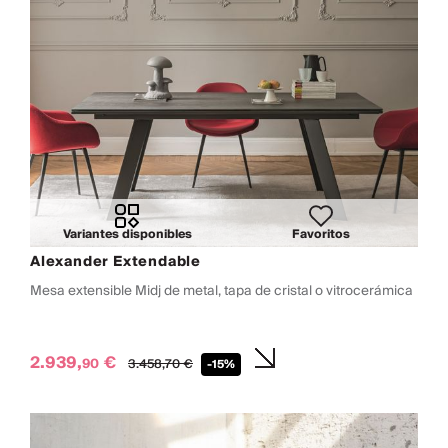
Variantes disponibles
Favoritos
Alexander Extendable
Mesa extensible Midj de metal, tapa de cristal o vitrocerámica
2.939,
€
90
3.458,
70
€
-15%