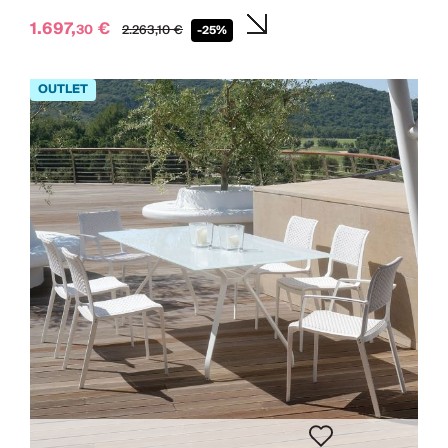
1.697,
€
30
2.263,
10
€
-25%