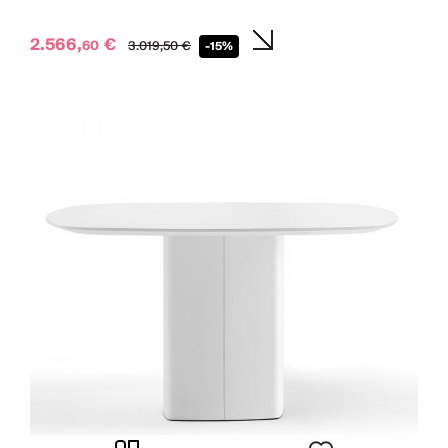
2.566,
€
60
3.019,
50
€
-15%