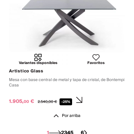
Variantes disponibles
Favoritos
Artistico Glass
Mesa con base central de metal y tapa de cristal, de Bontempi
Casa
1.905,
€
00
2.540,
00
€
-25%
Por arriba
1
2
3
4
5
6