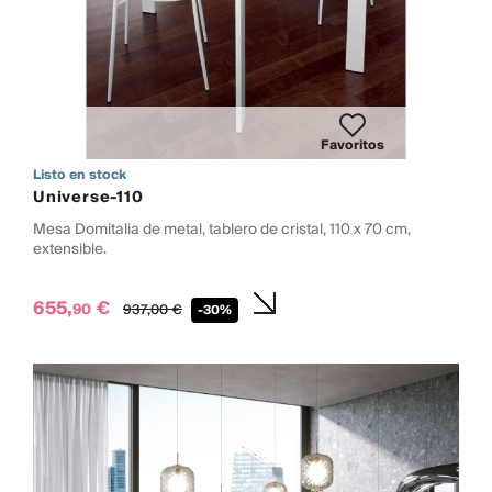
Favoritos
Listo en stock
Universe-110
Mesa Domitalia de metal, tablero de cristal, 110 x 70 cm,
extensible.
655,
€
90
937,
00
€
-30%