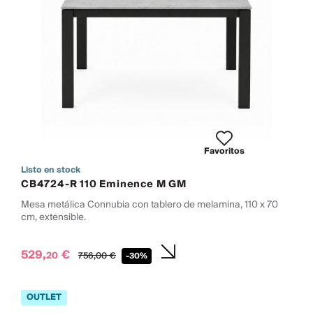
Favoritos
Listo en stock
CB4724-R 110 Eminence M GM
Mesa metálica Connubia con tablero de melamina, 110 x 70
cm, extensible.
529,
€
20
756,
00
€
-30%