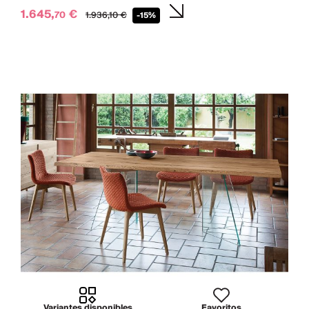
1.645,
€
70
1.936,
10
€
-15%
Variantes disponibles
Favoritos