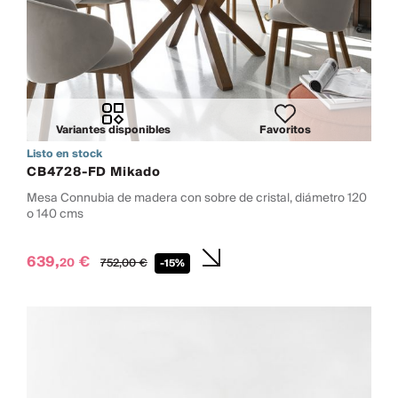
Variantes disponibles
Favoritos
Listo en stock
CB4728-FD Mikado
Mesa Connubia de madera con sobre de cristal, diámetro 120
o 140 cms
639,
€
20
752,
00
€
-15%