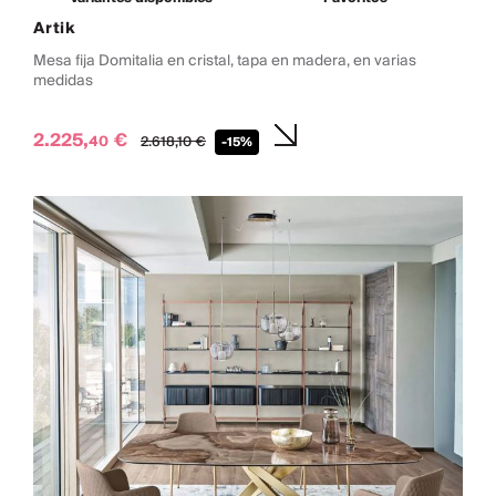
Artik
Mesa fija Domitalia en cristal, tapa en madera, en varias
medidas
2.225,
€
40
2.618,
10
€
-15%