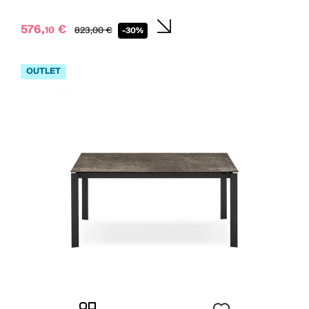
576,
€
10
823,
00
€
-30%