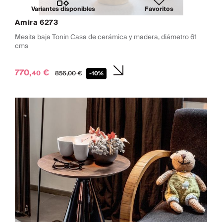
Variantes disponibles
Favoritos
Amira 6273
Mesita baja Tonin Casa de cerámica y madera, diámetro 61
cms
770,
€
40
856,
00
€
-10%