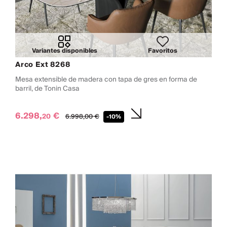
Variantes disponibles
Favoritos
Arco Ext 8268
Mesa extensible de madera con tapa de gres en forma de
barril, de Tonin Casa
6.298,
€
20
6.998,
00
€
-10%