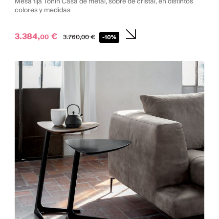
Mesa fija Tonin Casa de metal, sobre de cristal, en distintos
colores y medidas
3.384,
€
00
3.760,
00
€
-10%