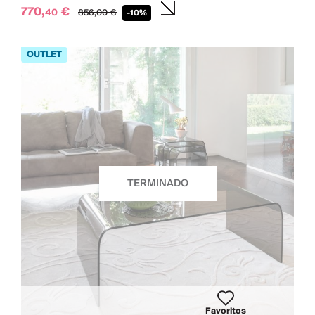
770,
€
40
856,
00
€
-10%
TERMINADO
Favoritos