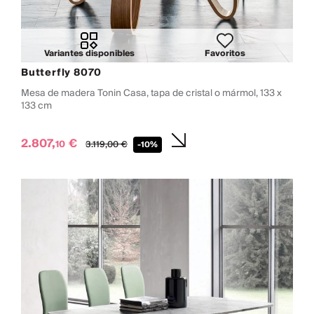
Variantes disponibles
Favoritos
Butterfly 8070
Mesa de madera Tonin Casa, tapa de cristal o mármol, 133 x
133 cm
2.807,
€
10
3.119,
00
€
-10%