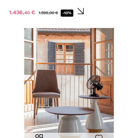
1.436,
€
40
1.596,
00
€
-10%