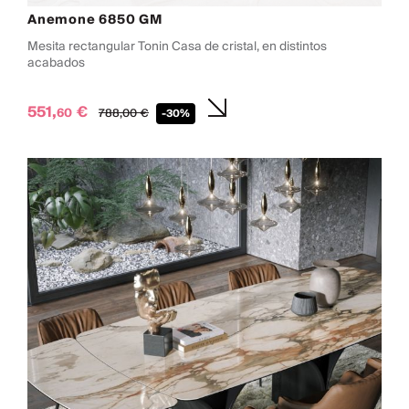
Anemone 6850 GM
Mesita rectangular Tonin Casa de cristal, en distintos
acabados
551,
€
60
788,
00
€
-30%