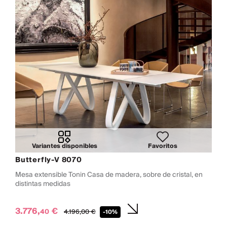
Variantes disponibles
Favoritos
Butterfly-V 8070
Mesa extensible Tonin Casa de madera, sobre de cristal, en
distintas medidas
3.776,
€
40
4.196,
00
€
-10%