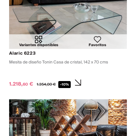
Variantes disponibles
Favoritos
Alaric 6223
Mesita de diseño Tonin Casa de cristal, 142 x 70 cms
1.218,
€
60
1.354,
00
€
-10%