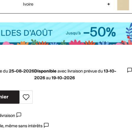
Ivoire
+
ue du
25-08-2026
Disponible
avec
livraison prévue du
13-10-
2026
au
19-10-2026
nier
livraison
le, même sans intérêts