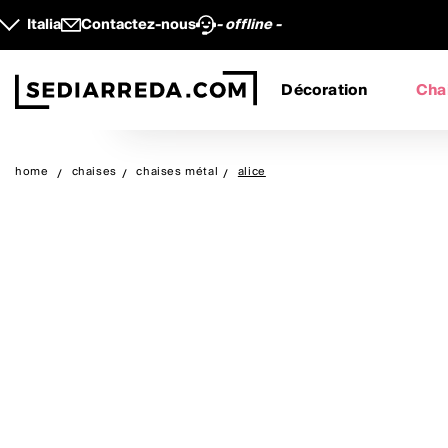
Italia
Contactez-nous
- offline -
Décoration
Cha
home
chaises
chaises métal
alice