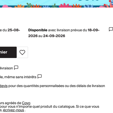
ue du
25-08-
Disponible
avec
livraison prévue du
18-09-
2026
au
24-09-2026
nier
livraison
le, même sans intérêts
devis
pour des quantités personnalisées ou des délais de livraison
rs agréés de
Covo
r vous n’importe quel produit du catalogue. Si ce que vous
e,
écrivez-nous
.