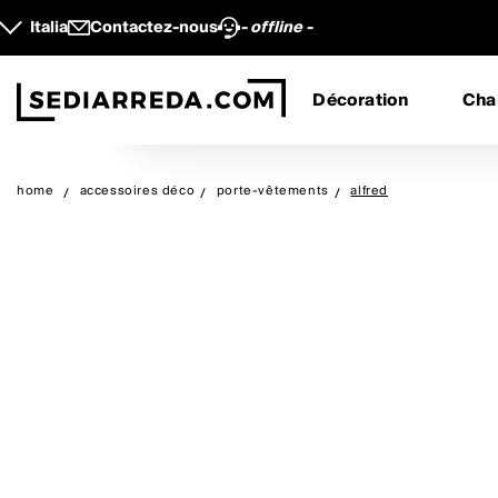
Italia
Contactez-nous
- offline -
Décoration
Cha
home
accessoires déco
porte-vêtements
alfred