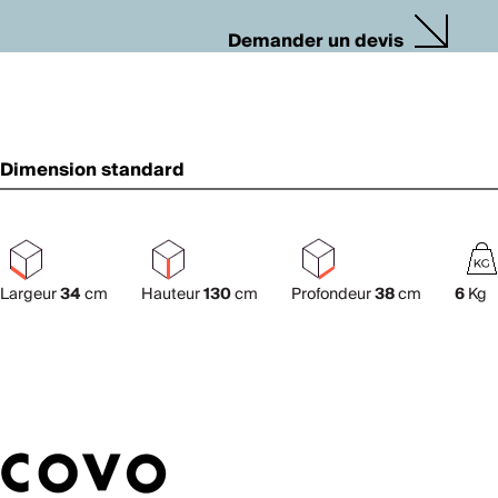
Demander un devis
Dimension standard
Largeur
34
cm
Hauteur
130
cm
Profondeur
38
cm
6
Kg