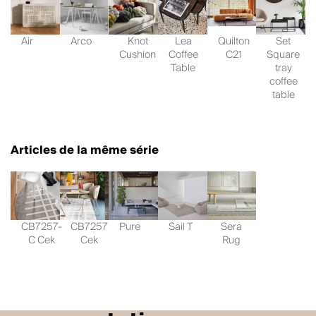
Air
Arco
Knot
Lea
Quilton
Set
Cushion
Coffee
C21
Square
Table
tray
coffee
table
Articles de la même série
CB7257-
CB7257
Pure
Sail T
Sera
C Cek
Cek
Rug