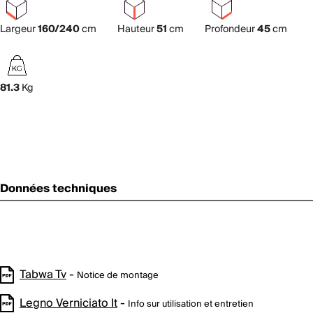
Largeur
160/240
cm
Hauteur
51
cm
Profondeur
45
cm
81.3
Kg
Données techniques
Tabwa Tv
-
Notice de montage
Legno Verniciato It
-
Info sur utilisation et entretien