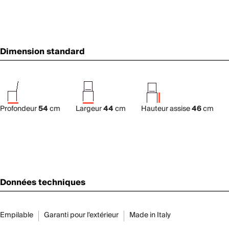
Dimension standard
Profondeur
54
cm
Largeur
44
cm
Hauteur assise
46
cm
Données techniques
Empilable
Garanti pour l'extérieur
Made in Italy