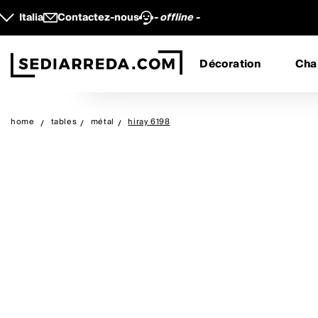
Italia
Contactez-nous
- offline -
Décoration
Cha
home
tables
métal
hiray 6198