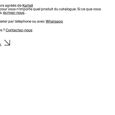
rs agréés de
Kartell
r vous n’importe quel produit du catalogue. Si ce que vous
e,
écrivez-nous
.
eter par téléphone ou avec
Whatsapp
es ?
Contactez-nous
ck