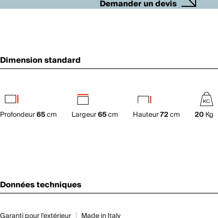
Demander un devis
Dimension standard
Profondeur
65
cm
Largeur
65
cm
Hauteur
72
cm
20
Kg
Données techniques
Garanti pour l'extérieur
Made in Italy