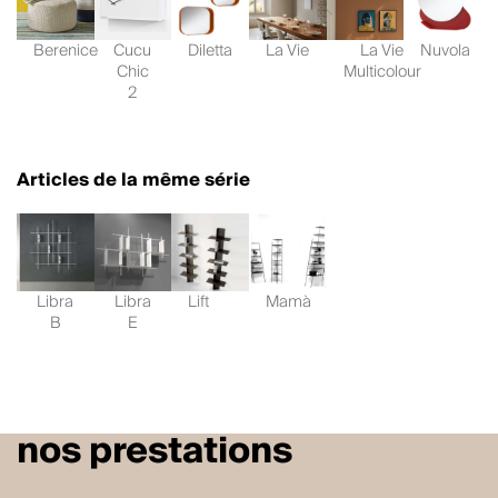
Berenice
Cucu
Diletta
La Vie
La Vie
Nuvola
Chic
Multicolour
2
Articles de la même série
Libra
Libra
Lift
Mamà
B
E
nos prestations