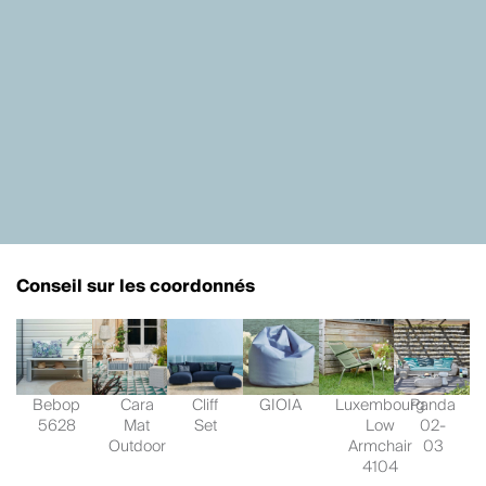
Conseil sur les coordonnés
Bebop
Cara
Cliff
GIOIA
Luxembourg
Panda
5628
Mat
Set
Low
02-
Outdoor
Armchair
03
4104