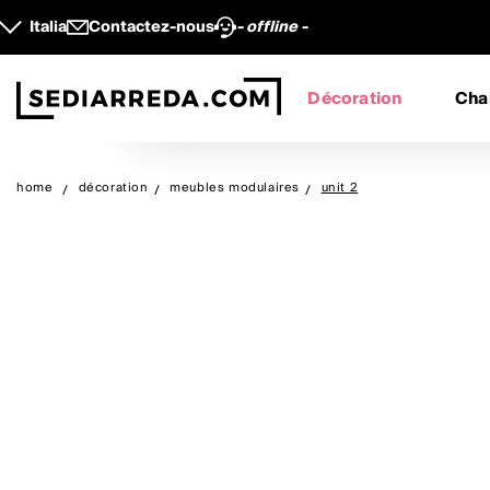
Italia
Contactez-nous
- offline -
Décoration
Cha
home
décoration
meubles modulaires
unit 2