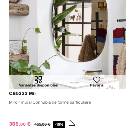
Variantes disponibles
Favoris
CB5233 Mir
Miroir mural Connubia de forme particulière
386,
€
80
455,
00
€
-15%