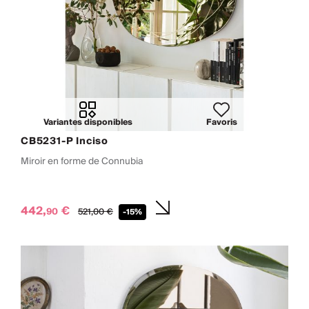
Variantes disponibles
Favoris
CB5231-P Inciso
Miroir en forme de Connubia
442,
€
90
521,
00
€
-15%