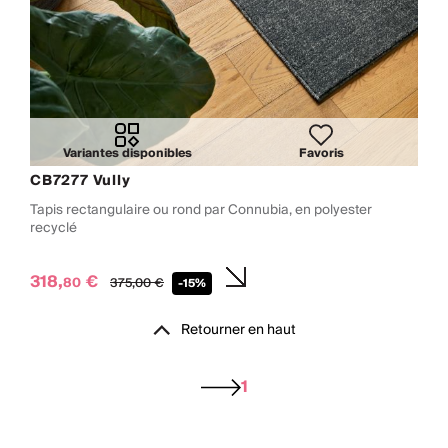
Variantes disponibles
Favoris
CB7277 Vully
Tapis rectangulaire ou rond par Connubia, en polyester
recyclé
318,
€
80
375,
00
€
-15%
Retourner en haut
1