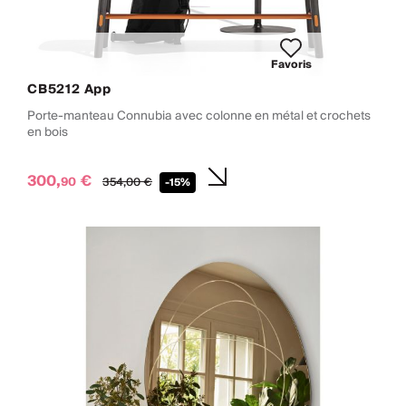
Favoris
CB5212 App
Porte-manteau Connubia avec colonne en métal et crochets
en bois
300,
€
90
354,
00
€
-15%