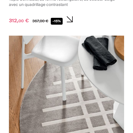
avec un quadrillage contrastant
312,
€
00
367,
00
€
-15%