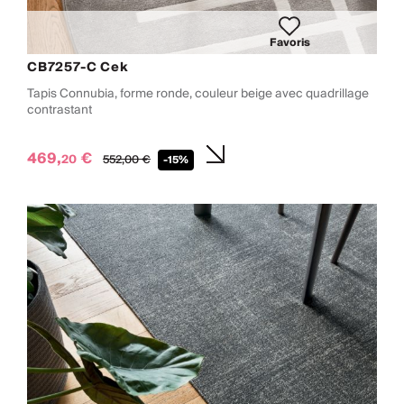
Favoris
CB7257-C Cek
Tapis Connubia, forme ronde, couleur beige avec quadrillage
contrastant
469,
€
20
552,
00
€
-15%