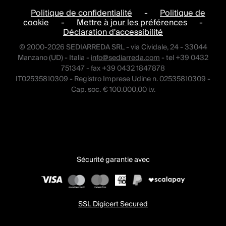
Politique de confidentialité
-
Politique de
cookie
-
Mettre à jour les préférences
-
Déclaration d'accessibilité
© 2000-2026 SEDIARREDA SRL - via Cividale, 24 - 33044
Manzano (UD) - Italia -
info@sediarreda.com
- tel +39 0432
751347 - fax +39 0432 1847878
IT02535810309 - Registro Imprese Udine n. 02535810309 -
Cap. soc. € 100.000,00 i.v.
Sécurité garantie avec
SSL Digicert Secured