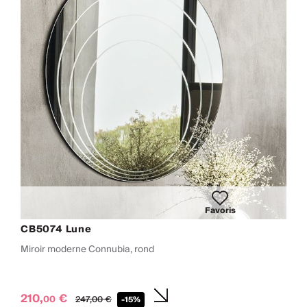
Favoris
CB5074 Lune
Miroir moderne Connubia, rond
210,
€
00
247,
00
€
-15%