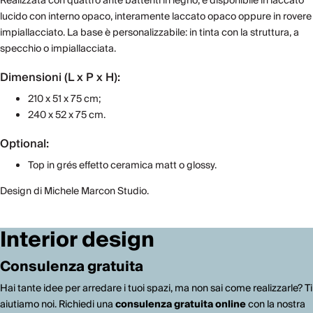
Realizzata con quattro ante battenti in legno, è disponibile in laccato
lucido con interno opaco, interamente laccato opaco oppure in rovere
impiallacciato. La base è personalizzabile: in tinta con la struttura, a
specchio o impiallacciata.
Dimensioni (L x P x H):
210 x 51 x 75 cm;
240 x 52 x 75 cm.
Optional:
Top in grés effetto ceramica matt o glossy.
Design di Michele Marcon Studio.
Interior design
Consulenza gratuita
Hai tante idee per arredare i tuoi spazi, ma non sai come realizzarle? Ti
aiutiamo noi. Richiedi una
consulenza gratuita online
con la nostra