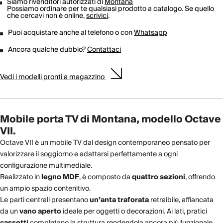
Siamo rivenditori autorizzati di
Montana
Possiamo ordinare per te qualsiasi prodotto a catalogo. Se quello
che cercavi non è online,
scrivici
.
Puoi acquistare anche al telefono o con
Whatsapp
Ancora qualche dubbio?
Contattaci
Vedi i modelli pronti a magazzino
Mobile porta TV di Montana, modello Octave
VII.
Octave VII è un mobile TV dal design contemporaneo pensato per
valorizzare il soggiorno e adattarsi perfettamente a ogni
configurazione multimediale.
Realizzato in
legno MDF
, è composto da
quattro sezioni
, offrendo
un ampio spazio contenitivo.
Le parti centrali presentano
un’anta traforata
retraibile, affiancata
da un
vano aperto
ideale per oggetti o decorazioni. Ai lati, pratici
cassetti
completano la struttura rendendola ancora più funzionale.