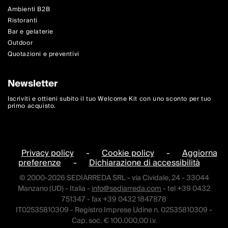
Ambienti B2B
Ristoranti
Bar e gelaterie
Outdoor
Quotazioni e preventivi
Newsletter
Iscriviti e ottieni subito il tuo Welcome Kit con uno sconto per tuo
primo acquisto.
Privacy policy
-
Cookie policy
-
Aggiorna
preferenze
-
Dichiarazione di accessibilità
© 2000-2026 SEDIARREDA SRL - via Cividale, 24 - 33044
Manzano (UD) - Italia -
info@sediarreda.com
- tel +39 0432
751347 - fax +39 0432 1847878
IT02535810309 - Registro Imprese Udine n. 02535810309 -
Cap. soc. € 100.000,00 i.v.