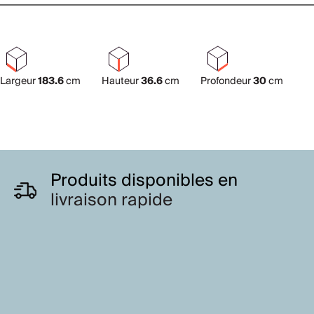
Largeur
183.6
cm
Hauteur
36.6
cm
Profondeur
30
cm
Produits disponibles en
livraison rapide