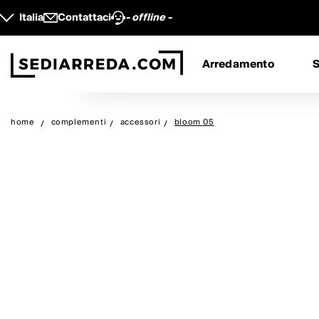
Italia
Contattaci
- offline -
Arredamento
S
home
complementi
accessori
bloom 05