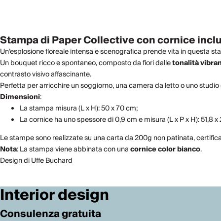
Stampa di Paper Collective con cornice incl
Un’esplosione floreale intensa e scenografica prende vita in questa s
Un bouquet ricco e spontaneo, composto da fiori dalle
tonalità vibran
contrasto visivo affascinante.
Perfetta per arricchire un soggiorno, una camera da letto o uno studio 
Dimensioni
:
La stampa misura (L x H): 50 x 70 cm;
La cornice ha uno spessore di 0,9 cm e misura (L x P x H): 51,8 x 
Le stampe sono realizzate su una carta da 200g non patinata, certificat
Nota
: La stampa viene abbinata con una
cornice color bianco
.
Design di Uffe Buchard
Interior design
Consulenza gratuita