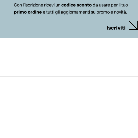
Con l’iscrizione ricevi un
codice sconto
da usare per il tuo
primo ordine
e tutti gli aggiornamenti su promo e novità.
Iscriviti