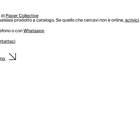
 di
Paper Collective
lsiasi prodotto a catalogo. Se quello che cercavi non è online,
scrivici
.
lefono o con
Whatsapp
ntattaci
ino