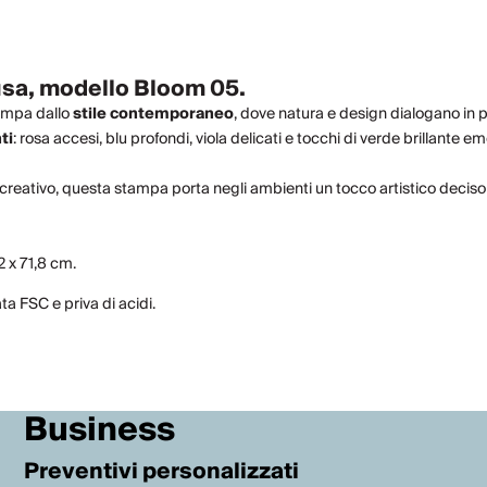
usa, modello Bloom 05.
tampa dallo
stile contemporaneo
, dove natura e design dialogano in pe
ti
: rosa accesi, blu profondi, viola delicati e tocchi di verde brillant
creativo, questa stampa porta negli ambienti un tocco artistico deciso 
2 x 71,8 cm.
a FSC e priva di acidi.
Business
Preventivi personalizzati