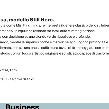
sa, modello Still Here.
uta come Misfittingthings, reinterpreta il genere classico dello still
 creando un equilibrio raffinato tra familiarità e immaginazione.
ta con decisione su uno sfondo verde rigoglioso e profondo.
ardo, mentre le superfici ricche e materiche aggiungono profondità e 
iornata, che sia una pausa caffè o una tazza di tè sorseggiata con cal
tudio con un tocco artistico originale e sofisticato, capace di trasfor
2 x 41,8 cm.
a FSC e priva di acidi.
Business