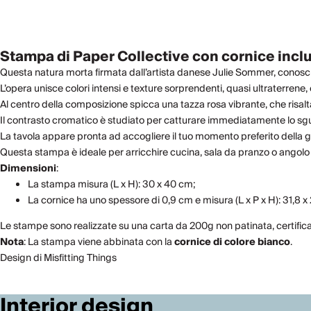
Stampa di Paper Collective con cornice inclu
Questa natura morta firmata dall’artista danese Julie Sommer, conosci
L’opera unisce colori intensi e texture sorprendenti, quasi ultraterrene,
Al centro della composizione spicca una tazza rosa vibrante, che risal
Il contrasto cromatico è studiato per catturare immediatamente lo sgu
La tavola appare pronta ad accogliere il tuo momento preferito della g
Questa stampa è ideale per arricchire cucina, sala da pranzo o angolo s
Dimensioni
:
La stampa misura (L x H): 30 x 40 cm;
La cornice ha uno spessore di 0,9 cm e misura (L x P x H): 31,8 x 
Le stampe sono realizzate su una carta da 200g non patinata, certificat
Nota
: La stampa viene abbinata con la
cornice di colore bianco
.
Design di Misfitting Things
Interior design