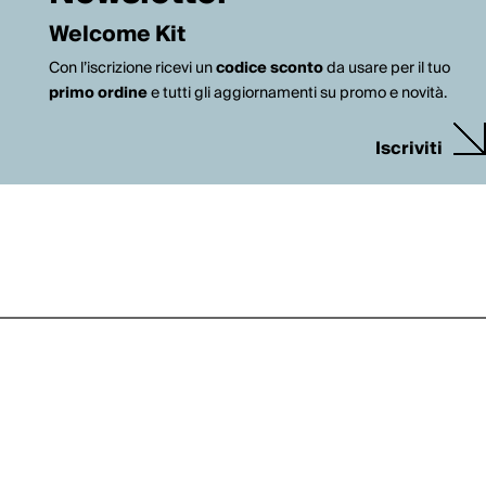
Welcome Kit
Con l’iscrizione ricevi un
codice sconto
da usare per il tuo
primo ordine
e tutti gli aggiornamenti su promo e novità.
Iscriviti