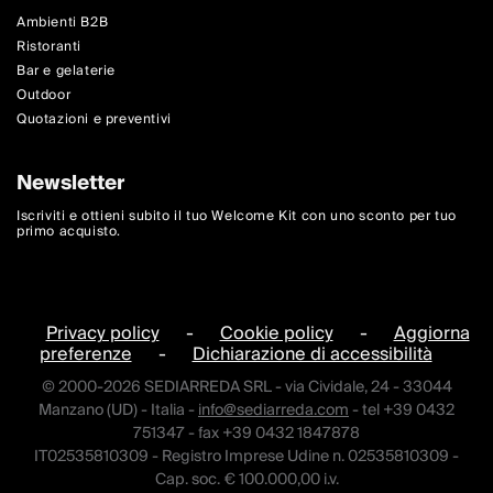
Ambienti B2B
Ristoranti
Bar e gelaterie
Outdoor
Quotazioni e preventivi
Newsletter
Iscriviti e ottieni subito il tuo Welcome Kit con uno sconto per tuo
primo acquisto.
Privacy policy
-
Cookie policy
-
Aggiorna
preferenze
-
Dichiarazione di accessibilità
© 2000-2026 SEDIARREDA SRL - via Cividale, 24 - 33044
Manzano (UD) - Italia -
info@sediarreda.com
- tel +39 0432
751347 - fax +39 0432 1847878
IT02535810309 - Registro Imprese Udine n. 02535810309 -
Cap. soc. € 100.000,00 i.v.