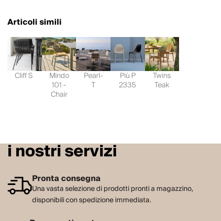
Articoli simili
Cliff S
Mindo
Pearl-
Più P
Twins
101 -
T
2335
Teak
Chair
i nostri servizi
Pronta consegna
Una vasta selezione di prodotti pronti a magazzino,
disponibili con spedizione immediata.