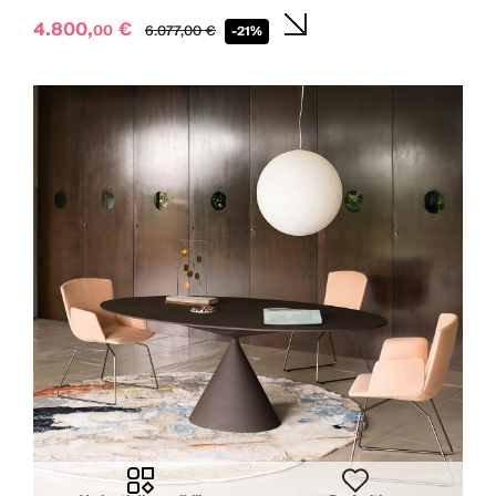
4.800,
€
00
6.077,
00
€
-21%