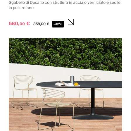
Sgabello di Desalto con struttura in acciaio verniciato e sedile
in poliuretano
580,
€
00
858,
00
€
-32%