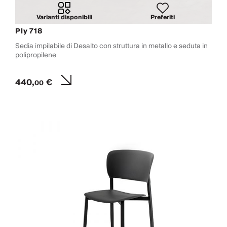
Varianti disponibili
Preferiti
Ply 718
Sedia impilabile di Desalto con struttura in metallo e seduta in
polipropilene
440,
€
00