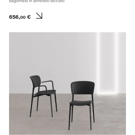
sagomato in laminato laccato
656,
€
00