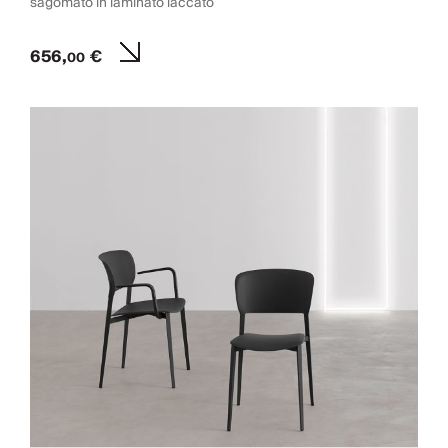
sagomato in laminato laccato
656,
€
00