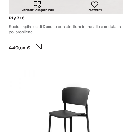
Varianti disponibili
Preferiti
Ply 718
Sedia impilabile di Desalto con struttura in metallo e seduta in
polipropilene
440,
€
00