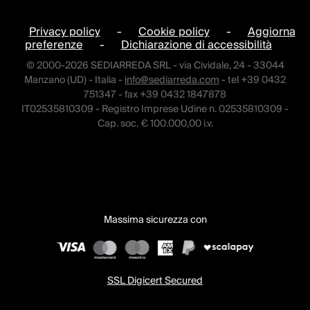
Privacy policy
-
Cookie policy
-
Aggiorna
preferenze
-
Dichiarazione di accessibilità
© 2000-2026 SEDIARREDA SRL - via Cividale, 24 - 33044
Manzano (UD) - Italia -
info@sediarreda.com
- tel +39 0432
751347 - fax +39 0432 1847878
IT02535810309 - Registro Imprese Udine n. 02535810309 -
Cap. soc. € 100.000,00 i.v.
Massima sicurezza con
SSL Digicert Secured