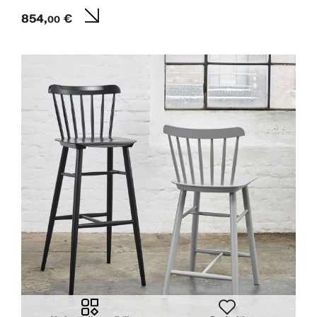
854,
€
00