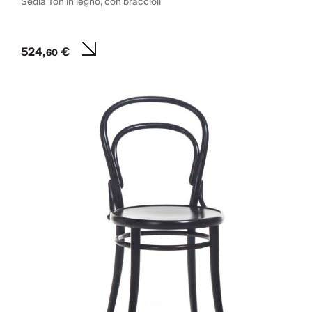
Sedia Ton in legno, con braccioli
524,
€
60