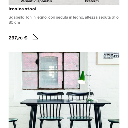
Varianti disponibili
Preferiti
Ironica stool
Sgabello Ton in legno, con seduta in legno, altezza seduta 61 o
80 cm
297,
€
70