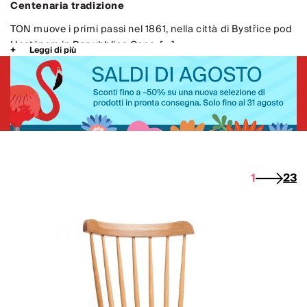
Centenaria tradizione
TON muove i primi passi nel 1861, nella città di Bystřice pod
Hostýnem in Repubblica Ceca. [...]
Leggi di più
1
2
3