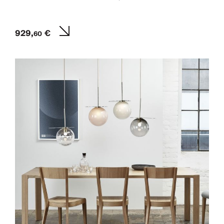
929,
€
60