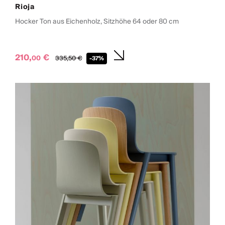
Rioja
Hocker Ton aus Eichenholz, Sitzhöhe 64 oder 80 cm
210,
€
00
335,
50
€
-37%