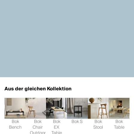
Aus der gleichen Kollektion
Bok
Bok
Bok
Bok S
Bok
Bok
Bench
Chair
EX
Stool
Table
Outdoor
Table