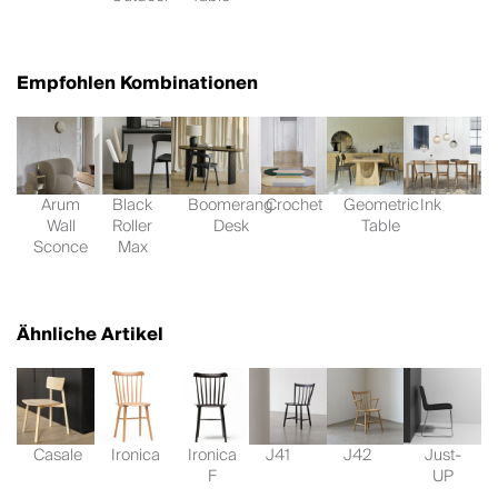
Empfohlen Kombinationen
Arum
Black
Boomerang
Crochet
Geometric
Ink
Wall
Roller
Desk
Table
Sconce
Max
Ähnliche Artikel
Casale
Ironica
Ironica
J41
J42
Just-
F
UP