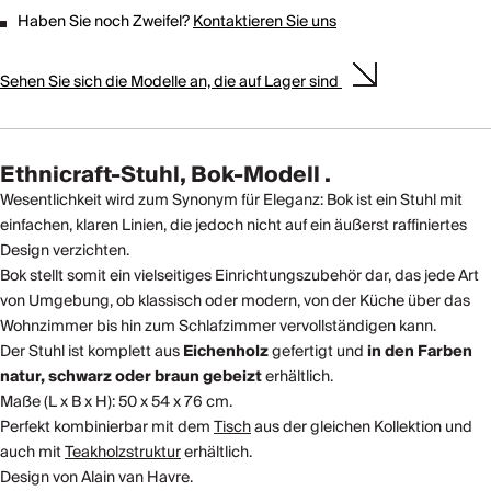
Haben Sie noch Zweifel?
Kontaktieren Sie uns
Sehen Sie sich die Modelle an, die auf Lager sind
Ethnicraft-Stuhl, Bok-Modell
.
Wesentlichkeit wird zum Synonym für Eleganz: Bok ist ein Stuhl mit
einfachen, klaren Linien, die jedoch nicht auf ein äußerst raffiniertes
Design verzichten.
Bok stellt somit ein vielseitiges Einrichtungszubehör dar, das jede Art
von Umgebung, ob klassisch oder modern, von der Küche über das
Wohnzimmer bis hin zum Schlafzimmer vervollständigen kann.
Der Stuhl ist komplett aus
Eichenholz
gefertigt und
in den Farben
natur, schwarz oder braun gebeizt
erhältlich.
Maße (L x B x H): 50 x 54 x 76 cm.
Perfekt kombinierbar mit dem
Tisch
aus der gleichen Kollektion und
auch mit
Teakholzstruktur
erhältlich.
Design von Alain van Havre.