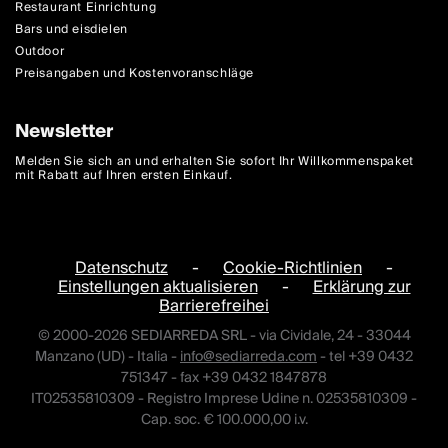
Restaurant Einrichtung
Bars und eisdielen
Outdoor
Preisangaben und Kostenvoranschläge
Newsletter
Melden Sie sich an und erhalten Sie sofort Ihr Willkommenspaket
mit Rabatt auf Ihren ersten Einkauf.
Datenschutz
-
Cookie-Richtlinien
-
Einstellungen aktualisieren
-
Erklärung zur
Barrierefreihei
© 2000-2026 SEDIARREDA SRL - via Cividale, 24 - 33044
Manzano (UD) - Italia -
info@sediarreda.com
- tel +39 0432
751347 - fax +39 0432 1847878
IT02535810309 - Registro Imprese Udine n. 02535810309 -
Cap. soc. € 100.000,00 i.v.