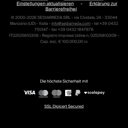
Einstellungen aktualisieren
-
Erklärung zur
Barrierefreihei
© 2000-2026 SEDIARREDA SRL - via Cividale, 24 - 33044
Manzano (UD) - Italia -
info@sediarreda.com
- tel +39 0432
751347 - fax +39 0432 1847878
IT02535810309 - Registro Imprese Udine n. 02535810309 -
Cap. soc. € 100.000,00 i.v.
Die höchste Sicherheit mit
SSL Digicert Secured