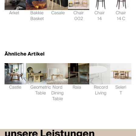
Arket
Bakkie
Casale
Chair
Chair
Chair
Basket
002
14
14 C
Ähnliche Artikel
Castle
Geometric
Nord
Raia
Record
Seleri
Table
Dining
Living
T
Table
unsere Leistungen