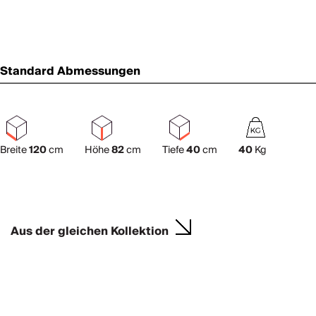
Standard Abmessungen
Breite
120
cm
Höhe
82
cm
Tiefe
40
cm
40
Kg
Aus der gleichen Kollektion