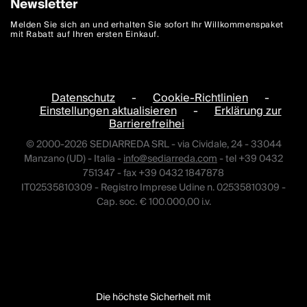
Newsletter
Melden Sie sich an und erhalten Sie sofort Ihr Willkommenspaket
mit Rabatt auf Ihren ersten Einkauf.
Datenschutz
-
Cookie-Richtlinien
-
Einstellungen aktualisieren
-
Erklärung zur
Barrierefreihei
© 2000-2026 SEDIARREDA SRL - via Cividale, 24 - 33044
Manzano (UD) - Italia -
info@sediarreda.com
- tel +39 0432
751347 - fax +39 0432 1847878
IT02535810309 - Registro Imprese Udine n. 02535810309 -
Cap. soc. € 100.000,00 i.v.
Die höchste Sicherheit mit