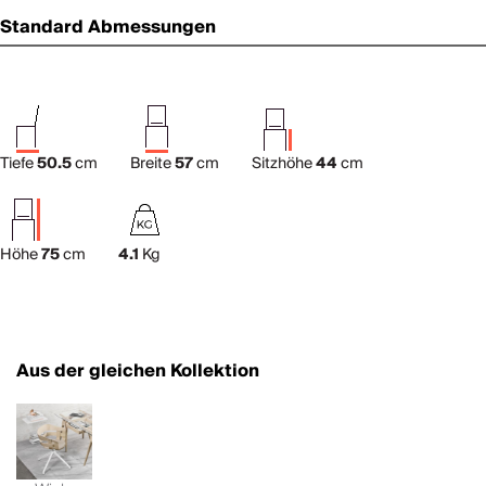
Standard Abmessungen
Tiefe
50.5
cm
Breite
57
cm
Sitzhöhe
44
cm
Höhe
75
cm
4.1
Kg
Aus der gleichen Kollektion