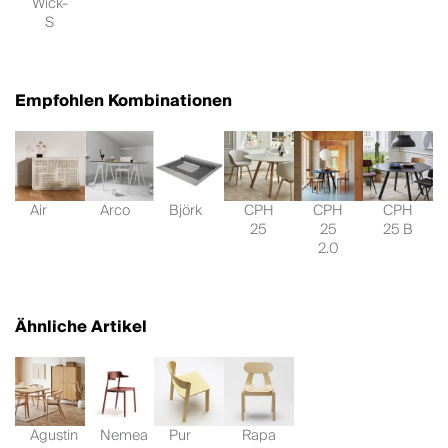
Wick-
S
Empfohlen Kombinationen
Air
Arco
Björk
CPH
CPH
CPH
25
25
25 B
2.0
Ähnliche Artikel
Agustin
Nemea
Pur
Rapa