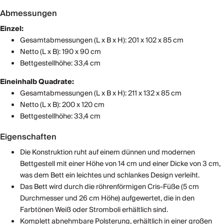
Abmessungen
Einzel:
Gesamtabmessungen (L x B x H): 201 x 102 x 85 cm
Netto (L x B): 190 x 90 cm
Bettgestellhöhe: 33,4 cm
Eineinhalb Quadrate:
Gesamtabmessungen (L x B x H): 211 x 132 x 85 cm
Netto (L x B): 200 x 120 cm
Bettgestellhöhe: 33,4 cm
Eigenschaften
Die Konstruktion ruht auf einem dünnen und modernen
Bettgestell mit einer Höhe von 14 cm und einer Dicke von 3 cm,
was dem Bett ein leichtes und schlankes Design verleiht.
Das Bett wird durch die röhrenförmigen Cris-Füße (5 cm
Durchmesser und 26 cm Höhe) aufgewertet, die in den
Farbtönen Weiß oder Stromboli erhältlich sind.
Komplett abnehmbare Polsterung, erhältlich in einer großen