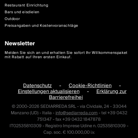
Restaurant Einrichtung
Bars und eisdielen
Outdoor
Preisangaben und Kostenvoranschläge
Newsletter
Melden Sie sich an und erhalten Sie sofort Ihr Willkommenspaket
mit Rabatt auf Ihren ersten Einkauf.
Datenschutz
-
Cookie-Richtlinien
-
Einstellungen aktualisieren
-
Erklärung zur
Barrierefreihei
© 2000-2026 SEDIARREDA SRL - via Cividale, 24 - 33044
Manzano (UD) - Italia -
info@sediarreda.com
- tel +39 0432
751347 - fax +39 0432 1847878
IT02535810309 - Registro Imprese Udine n. 02535810309 -
Cap. soc. € 100.000,00 i.v.