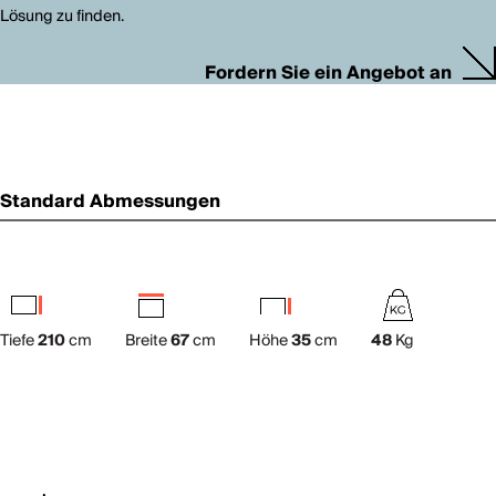
Lösung zu finden.
Fordern Sie ein Angebot an
Standard Abmessungen
Tiefe
210
cm
Breite
67
cm
Höhe
35
cm
48
Kg