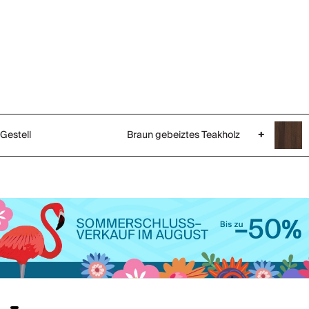
Gestell
Braun gebeiztes Teakholz
+