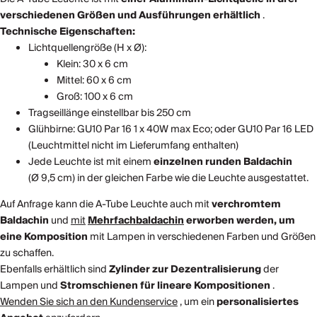
verschiedenen Größen und Ausführungen erhältlich
.
Technische Eigenschaften:
Lichtquellengröße (H x Ø):
Klein: 30 x 6 cm
Mittel: 60 x 6 cm
Groß: 100 x 6 cm
Tragseillänge einstellbar bis 250 cm
Glühbirne: GU10 Par 16 1 x 40W max Eco; oder GU10 Par 16 LED
(Leuchtmittel nicht im Lieferumfang enthalten)
Jede Leuchte ist mit einem
einzelnen runden Baldachin
(Ø 9,5 cm) in der gleichen Farbe wie die Leuchte ausgestattet.
Auf Anfrage kann die A-Tube Leuchte auch mit
verchromtem
Baldachin
und
mit
Mehrfachbaldachin
erworben werden, um
eine Komposition
mit Lampen in verschiedenen Farben und Größen
zu schaffen.
Ebenfalls erhältlich sind
Zylinder zur Dezentralisierung
der
Lampen und
Stromschienen für lineare Kompositionen
.
Wenden Sie sich an den Kundenservice
, um ein
personalisiertes