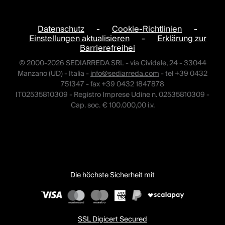
Datenschutz
-
Cookie-Richtlinien
-
Einstellungen aktualisieren
-
Erklärung zur
Barrierefreihei
© 2000-2026 SEDIARREDA SRL - via Cividale, 24 - 33044
Manzano (UD) - Italia -
info@sediarreda.com
- tel +39 0432
751347 - fax +39 0432 1847878
IT02535810309 - Registro Imprese Udine n. 02535810309 -
Cap. soc. € 100.000,00 i.v.
Die höchste Sicherheit mit
SSL Digicert Secured