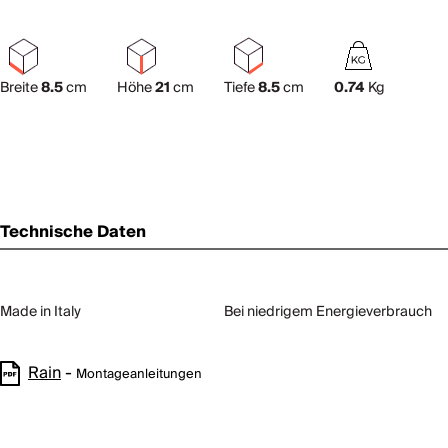
Breite
8.5
cm
Höhe
21
cm
Tiefe
8.5
cm
0.74
Kg
Technische Daten
Made in Italy
Bei niedrigem Energieverbrauch
Rain
-
Montageanleitungen