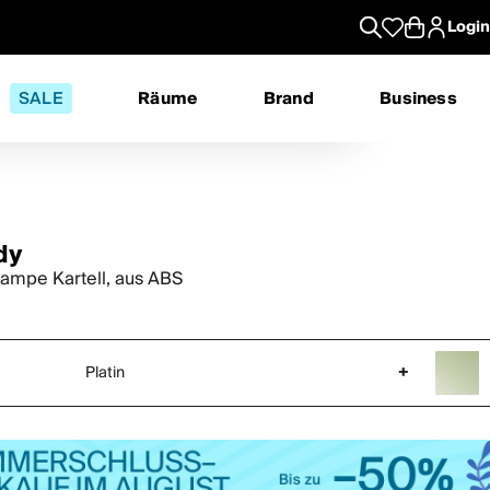
Login
SALE
Räume
Brand
Business
dy
lampe Kartell, aus ABS
Platin
+