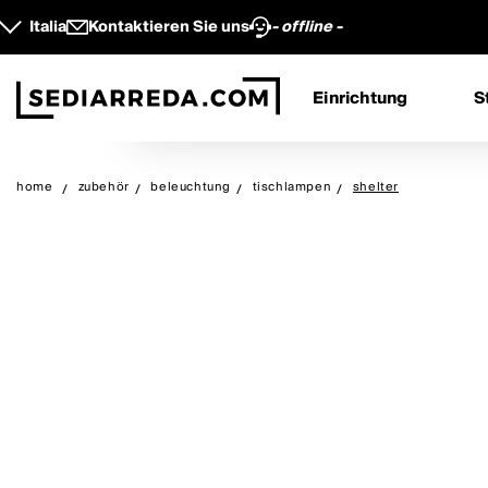
Italia
Kontaktieren Sie uns
- offline -
Einrichtung
S
home
zubehör
beleuchtung
tischlampen
shelter