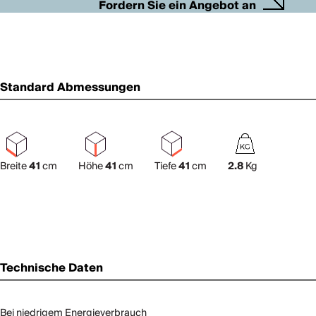
Fordern Sie ein Angebot an
Standard Abmessungen
Breite
41
cm
Höhe
41
cm
Tiefe
41
cm
2.8
Kg
Technische Daten
Bei niedrigem Energieverbrauch