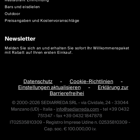
Restaurant Einrichtung
Bars und eisdielen
Outdoor
Preisangaben und Kostenvoranschläge
Newsletter
Melden Sie sich an und erhalten Sie sofort Ihr Willkommenspaket
mit Rabatt auf Ihren ersten Einkauf.
Datenschutz
-
Cookie-Richtlinien
-
Einstellungen aktualisieren
-
Erklärung zur
Barrierefreihei
© 2000-2026 SEDIARREDA SRL - via Cividale, 24 - 33044
Manzano (UD) - Italia -
info@sediarreda.com
- tel +39 0432
751347 - fax +39 0432 1847878
IT02535810309 - Registro Imprese Udine n. 02535810309 -
Cap. soc. € 100.000,00 i.v.