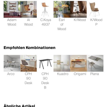
Adam
Al
C.Koya
Earl
K/Wood
K/Wood
Wood
Wood
4937
of
P
Wood
Empfohlen Kombinationen
Arco
CPH
CPH
Kuadro
Origami
Plana
90
90
Desk
Desk
B
Ähnliche Artikel