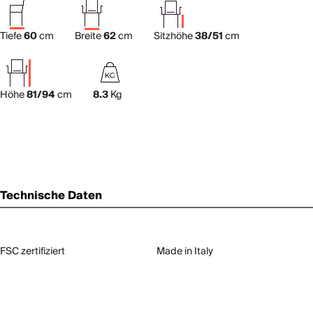
Tiefe
60
cm
Breite
62
cm
Sitzhöhe
38/51
cm
Höhe
81/94
cm
8.3
Kg
Technische Daten
FSC zertifiziert
Made in Italy