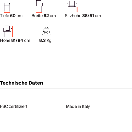
Tiefe
60
cm
Breite
62
cm
Sitzhöhe
38/51
cm
Höhe
81/94
cm
8.3
Kg
Technische Daten
FSC zertifiziert
Made in Italy