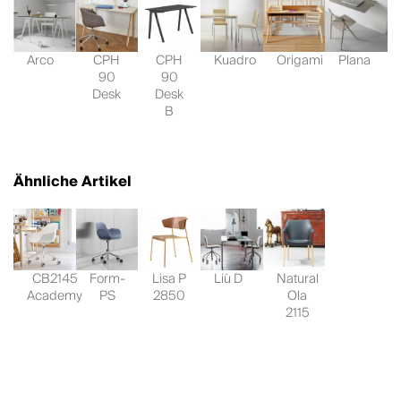
Arco
CPH
CPH
Kuadro
Origami
Plana
90
90
Desk
Desk
B
Ähnliche Artikel
CB2145
Form-
Lisa P
Liù D
Natural
Academy
PS
2850
Ola
2115