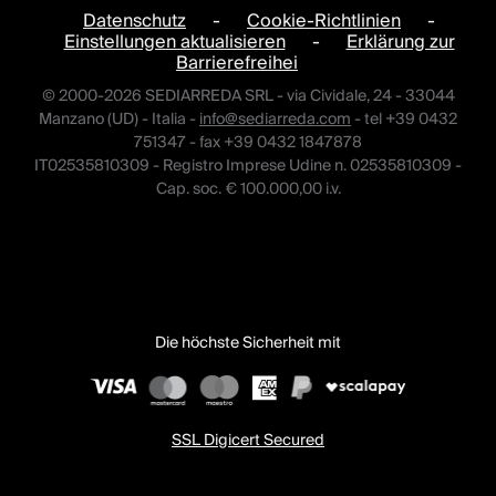
Datenschutz
-
Cookie-Richtlinien
-
Einstellungen aktualisieren
-
Erklärung zur
Barrierefreihei
© 2000-2026 SEDIARREDA SRL - via Cividale, 24 - 33044
Manzano (UD) - Italia -
info@sediarreda.com
- tel +39 0432
751347 - fax +39 0432 1847878
IT02535810309 - Registro Imprese Udine n. 02535810309 -
Cap. soc. € 100.000,00 i.v.
Die höchste Sicherheit mit
SSL Digicert Secured