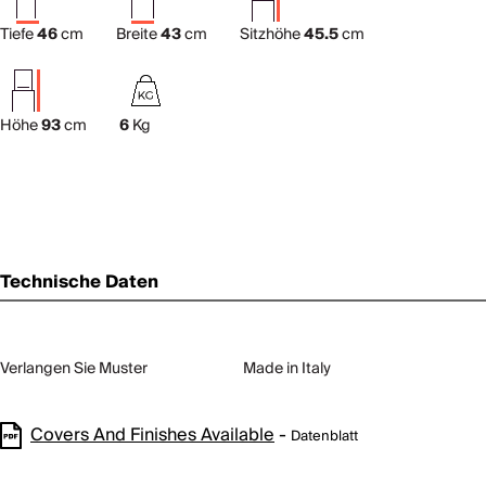
Tiefe
46
cm
Breite
43
cm
Sitzhöhe
45.5
cm
Höhe
93
cm
6
Kg
Technische Daten
Verlangen Sie Muster
Made in Italy
Covers And Finishes Available
-
Datenblatt