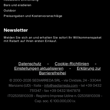
Bars und eisdielen
Outdoor
Preisangaben und Kostenvoranschläge
Newsletter
Melden Sie sich an und erhalten Sie sofort Ihr Willkommenspaket
mit Rabatt auf Ihren ersten Einkauf.
Datenschutz
-
Cookie-Richtlinien
-
Einstellungen aktualisieren
-
Erklärung zur
Barrierefreihei
© 2000-2026 SEDIARREDA SRL - via Cividale, 24 - 33044
Manzano (UD) - Italia -
info@sediarreda.com
- tel +39 0432
751347 - fax +39 0432 1847878
IT02535810309 - Registro Imprese Udine n. 02535810309 -
Cap. soc. € 100.000,00 i.v.