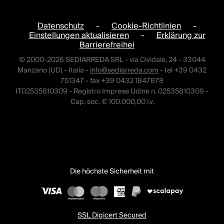
Datenschutz
-
Cookie-Richtlinien
-
Einstellungen aktualisieren
-
Erklärung zur
Barrierefreihei
© 2000-2026 SEDIARREDA SRL - via Cividale, 24 - 33044
Manzano (UD) - Italia -
info@sediarreda.com
- tel +39 0432
751347 - fax +39 0432 1847878
IT02535810309 - Registro Imprese Udine n. 02535810309 -
Cap. soc. € 100.000,00 i.v.
Die höchste Sicherheit mit
SSL Digicert Secured