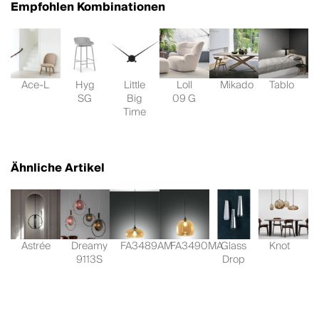
Empfohlen Kombinationen
Ace-L
Hyg
Little
Loll
Mikado
Tablo
SG
Big
09 G
Time
Ähnliche Artikel
Astrée
Dreamy
FA3489AM
FA3490MA
Glass
Knot
9113S
Drop