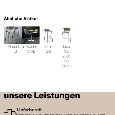
Ähnliche Artikel
Alhambra
Asami-
Form-
Lisa
S
SA/B
SG
Sg
2881
Go
Green
unsere Leistungen
Lieferbereit